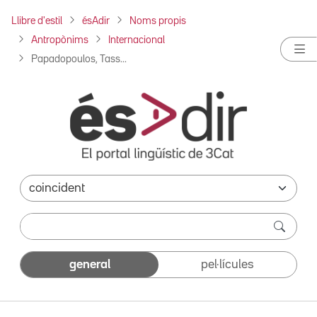
Llibre d'estil
ésAdir
Noms propis
Antropònims
Internacional
Papadopoulos, Tass...
general
pel·lícules