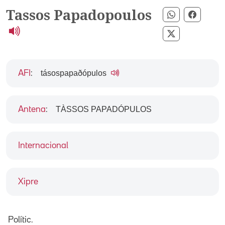
Tassos Papadopoulos
Compartir p
Compar
Compartir pe
tásospapaðópulos
AFI
:
TÀSSOS PAPADÓPULOS
Antena
:
Internacional
Xipre
Polític.