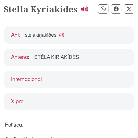
Stella Kyriakides
Compartir pe
Compart
Co
stélakiɾjakíðes
AFI
:
STÉLA KIRIAKÍDES
Antena
:
Internacional
Xipre
Política.