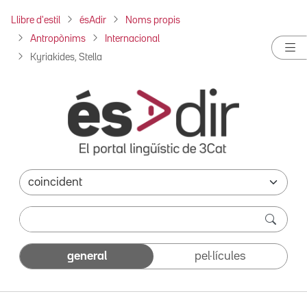
Llibre d'estil
ésAdir
Noms propis
Antropònims
Internacional
Kyriakides, Stella
general
pel·lícules