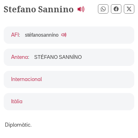
Stefano Sannino
Compartir pe
Compart
Co
stéfanosanníno
AFI
:
STÉFANO SANNÍNO
Antena
:
Internacional
Itàlia
Diplomàtic.