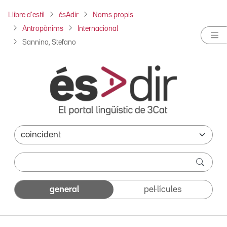
Llibre d'estil
ésAdir
Noms propis
Antropònims
Internacional
Sannino, Stefano
general
pel·lícules