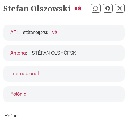
Stefan Olszowski
Compartir pe
Compart
Co
stéfanolʃɔ́fski
AFI
:
STÉFAN OLSHÒFSKI
Antena
:
Internacional
Polònia
Polític.