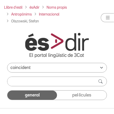
Llibre d'estil
ésAdir
Noms propis
Antropònims
Internacional
Olszowski, Stefan
general
pel·lícules