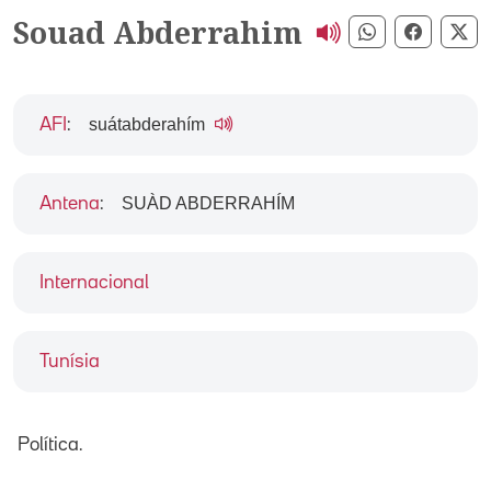
Souad Abderrahim
Compartir pe
Compart
Co
suátabderahím
AFI
:
SUÀD ABDERRAHÍM
Antena
:
Internacional
Tunísia
Política.