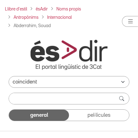
Llibre d'estil
ésAdir
Noms propis
Antropònims
Internacional
Abderrahim, Souad
general
pel·lícules