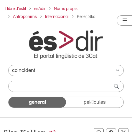
Llibre d'estil
ésAdir
Noms propis
Antropònims
Internacional
Keller, Ska
general
pel·lícules