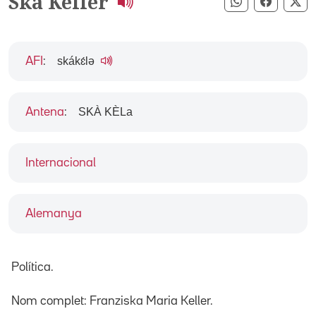
Ska Keller
Compartir pe
Compart
Co
skákɛ́lə
AFI
:
SKÀ KÈLa
Antena
:
Internacional
Alemanya
Política.
Nom complet: Franziska Maria Keller.