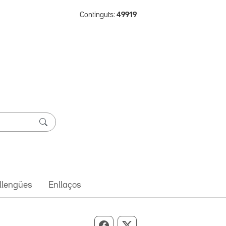
Continguts:
49919
 llengües
Enllaços