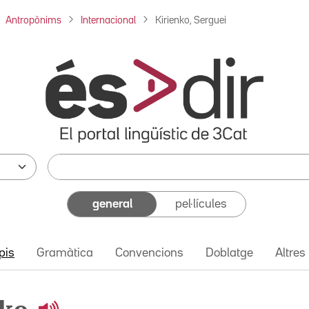
Antropònims
Internacional
Kirienko, Serguei
general
pel·lícules
pis
Gramàtica
Convencions
Doblatge
Altres