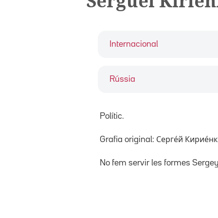
Serguei Kirie
Internacional
Rússia
Polític.
Grafia original: Серге́й Кирие́нко (
No fem servir les formes Serge