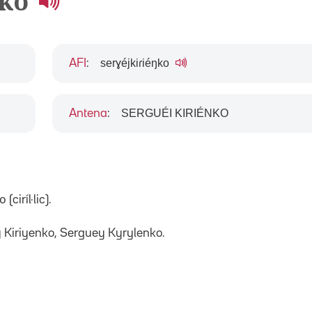
nko
serɣéjkiɾiéŋko
AFI
:
SERGUÉI KIRIÉNKO
Antena
:
ciríl·lic).
y Kiriyenko, Serguey Kyrylenko.