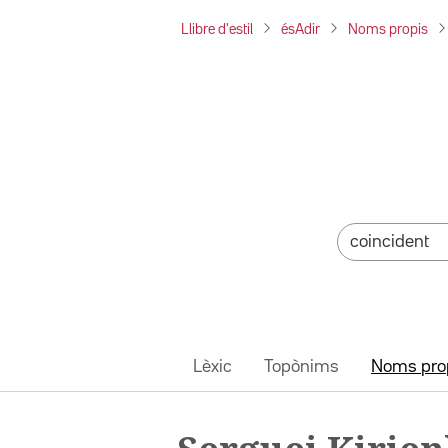
Llibre d'estil
ésAdir
Noms propis
Lèxic
Topònims
Noms pro