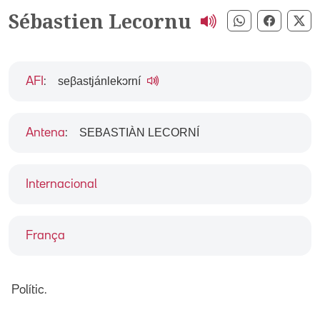
Sébastien Lecornu
Compartir pe
Compart
Co
seβastjánlekɔrní
AFI
:
SEBASTIÀN LECORNÍ
Antena
:
Internacional
França
Polític.