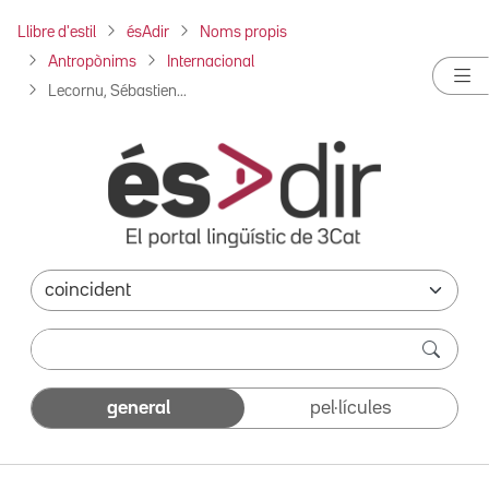
Llibre d'estil
ésAdir
Noms propis
Antropònims
Internacional
Lecornu, Sébastien...
general
pel·lícules