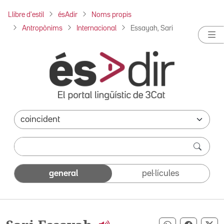
Llibre d'estil
ésAdir
Noms propis
Antropònims
Internacional
Essayah, Sari
general
pel·lícules