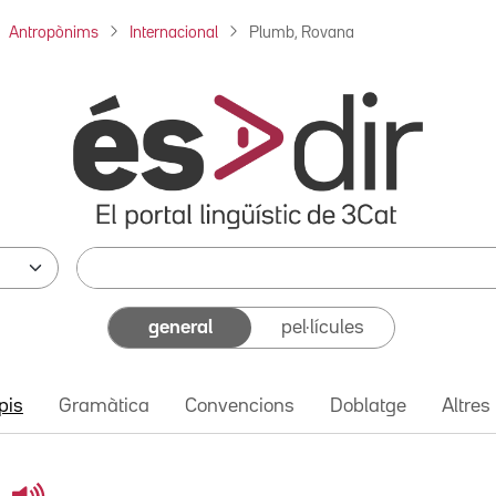
Antropònims
Internacional
Plumb, Rovana
general
pel·lícules
pis
Gramàtica
Convencions
Doblatge
Altres