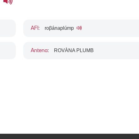
b
roβánaplúmp
AFI
:
ROVÀNA PLUMB
Antena
: