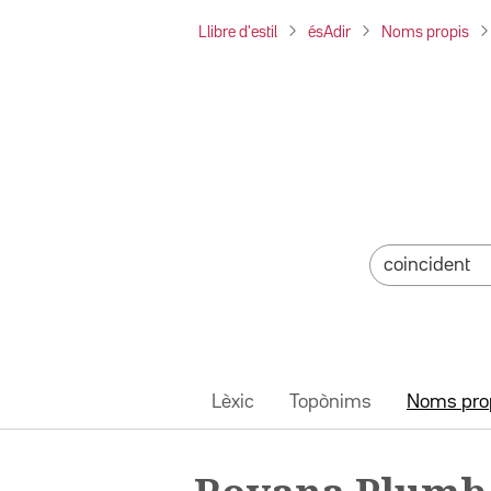
Llibre d'estil
ésAdir
Noms propis
Lèxic
Topònims
Noms pro