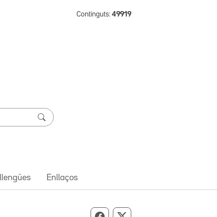
Continguts:
49919
 llengües
Enllaços