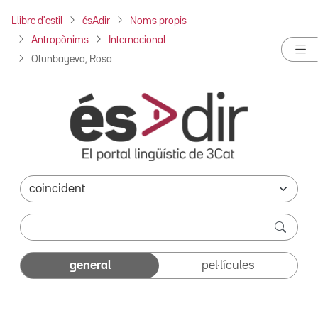
Llibre d'estil
ésAdir
Noms propis
Antropònims
Internacional
Otunbayeva, Rosa
general
pel·lícules