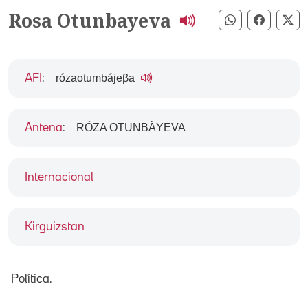
Rosa Otunbayeva
Compartir pe
Compart
Co
rózaotumbájeβa
AFI
:
RÓZA OTUNBÀYEVA
Antena
:
Internacional
Kirguizstan
Política.