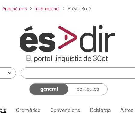
Antropònims
Internacional
Préval, René
general
pel·lícules
pis
Gramàtica
Convencions
Doblatge
Altres