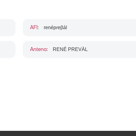
renépɾeβál
AFI
:
RENÉ PREVÀL
Antena
: