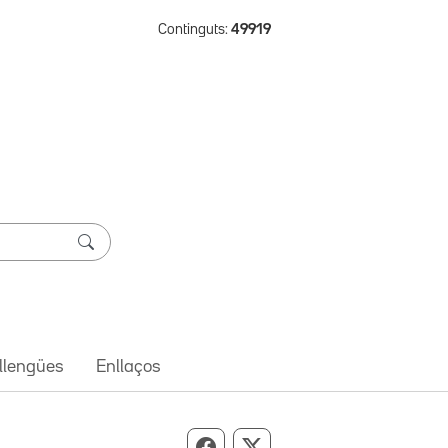
Continguts:
49919
 llengües
Enllaços