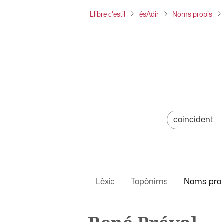
Llibre d'estil
ésAdir
Noms propis
Lèxic
Topònims
Noms pro