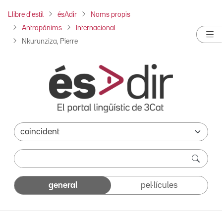
Llibre d'estil
ésAdir
Noms propis
Antropònims
Internacional
Nkurunziza, Pierre
general
pel·lícules