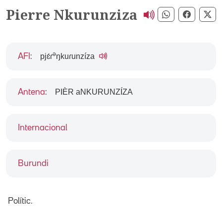
Pierre Nkurunziza
Compartir pe
Compart
Co
ə
pjɛ́ɾ
ŋkuɾunzíza
AFI
:
PIÈR aNKURUNZÍZA
Antena
:
Internacional
Burundi
Polític.