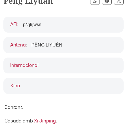
Peng Liyuan
Compartir pe
Compart
Co
pɛ́ŋlijwɛ́n
AFI
:
PÈNG LIYUÈN
Antena
:
Internacional
Xina
Cantant.
Casada amb
Xi Jinping
.