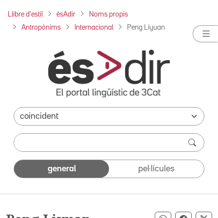
Llibre d'estil
ésAdir
Noms propis
Antropònims
Internacional
Peng Liyuan
general
pel·lícules