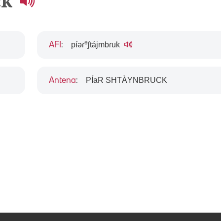
ck
ə
píəɾ
ʃtájmbɾuk
AFI
:
PÍaR SHTÀYNBRUCK
Antena
: