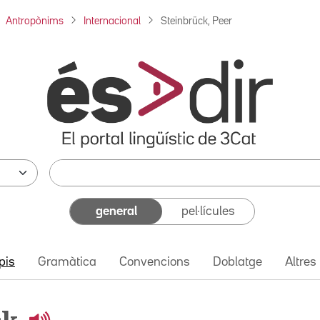
Antropònims
Internacional
Steinbrück, Peer
general
pel·lícules
pis
Gramàtica
Convencions
Doblatge
Altres