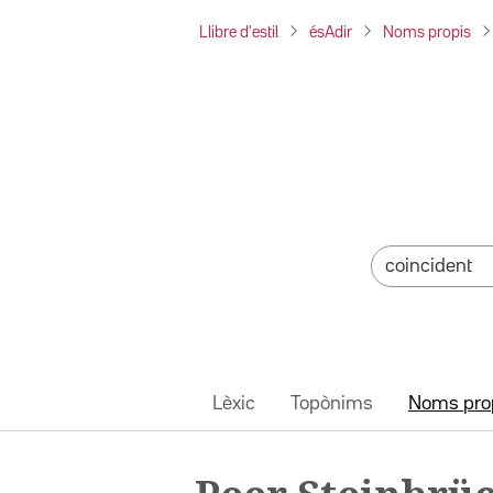
Llibre d'estil
ésAdir
Noms propis
Lèxic
Topònims
Noms pro