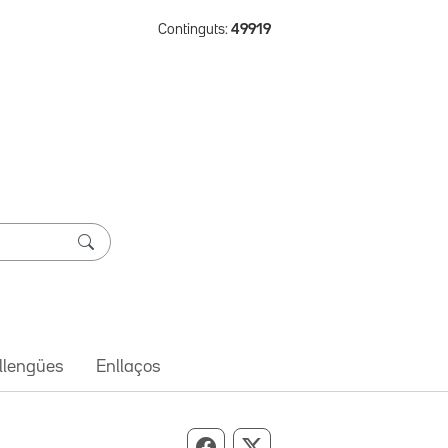
Continguts:
49919
 llengües
Enllaços