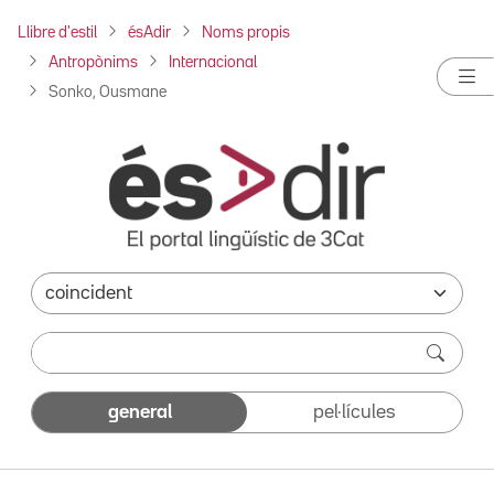
Llibre d'estil
ésAdir
Noms propis
Antropònims
Internacional
Sonko, Ousmane
general
pel·lícules