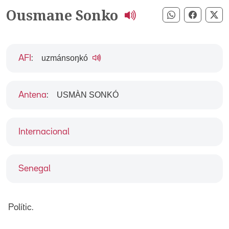
Ousmane Sonko
Compartir pe
Compart
Co
uzmánsoŋkó
AFI
:
USMÀN SONKÓ
Antena
:
Internacional
Senegal
Polític.