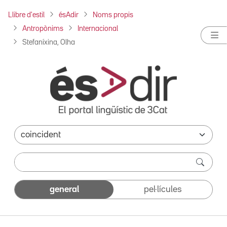
Llibre d'estil
ésAdir
Noms propis
Antropònims
Internacional
Stefaníxina, Olha
general
pel·lícules