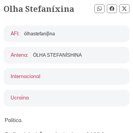
Olha Stefaníxina
Compartir pe
Compart
Co
ólhastefaníʃina
AFI
:
ÓLHA STEFANÍSHINA
Antena
:
Internacional
Ucraïna
Política.