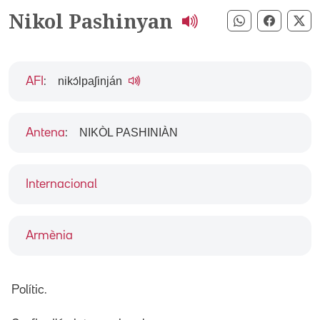
Nikol Pashinyan
Compartir pe
Compart
Co
nikɔ́lpaʃinján
AFI
:
NIKÒL PASHINIÀN
Antena
:
Internacional
Armènia
Polític.