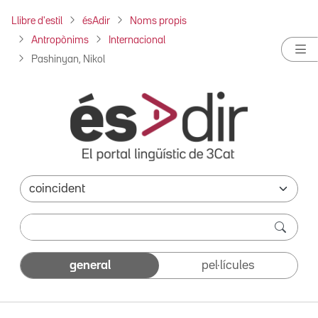
Llibre d'estil
ésAdir
Noms propis
Antropònims
Internacional
Pashinyan, Nikol
general
pel·lícules