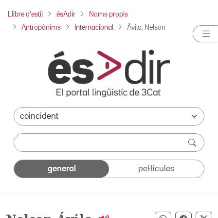
Llibre d'estil
ésAdir
Noms propis
Antropònims
Internacional
Ávila, Nelson
general
pel·lícules