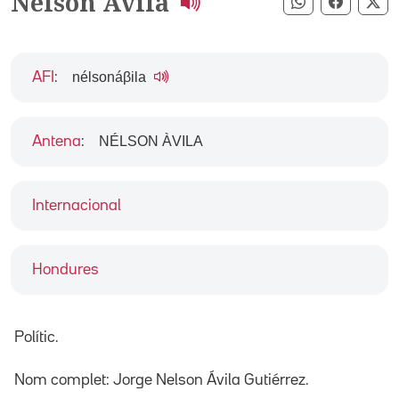
Nelson Ávila
Compartir pe
Compart
Co
nélsonáβila
AFI
:
NÉLSON ÀVILA
Antena
:
Internacional
Hondures
Polític.
Nom complet: Jorge Nelson Ávila Gutiérrez.