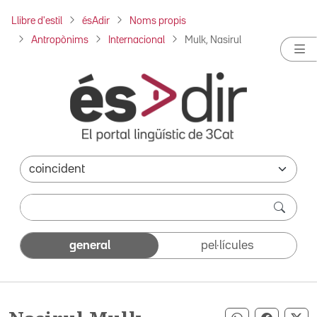
Llibre d'estil
ésAdir
Noms propis
Antropònims
Internacional
Mulk, Nasirul
general
pel·lícules