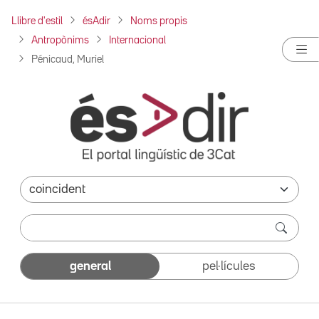
Llibre d'estil
ésAdir
Noms propis
Antropònims
Internacional
Pénicaud, Muriel
general
pel·lícules