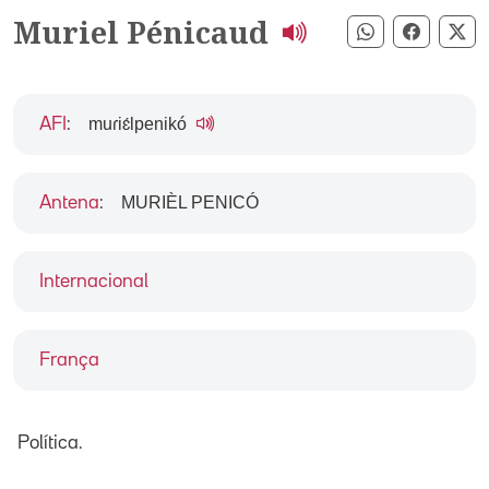
Muriel Pénicaud
Compartir pe
Compart
Co
muɾiɛ́lpenikó
AFI
:
MURIÈL PENICÓ
Antena
:
Internacional
França
Política.