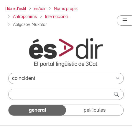
Llibre d'estil
ésAdir
Noms propis
Antropònims
Internacional
Ablyazov, Mukhtar
general
pel·lícules