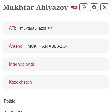
Mukhtar Ablyazov
Compartir pe
Compart
Co
muχtáraβljázof
AFI
:
MUKHTÀR ABLIÀZOF
Antena
:
Internacional
Kazakhstan
Polític.