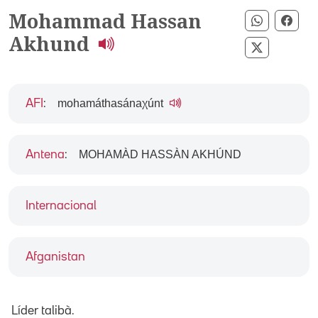
Mohammad Hassan
Compartir
Comp
Akhund
Compartir
mohamáthasánaχúnt
AFI
:
MOHAMÀD HASSÀN AKHÚND
Antena
:
Internacional
Afganistan
Líder talibà.