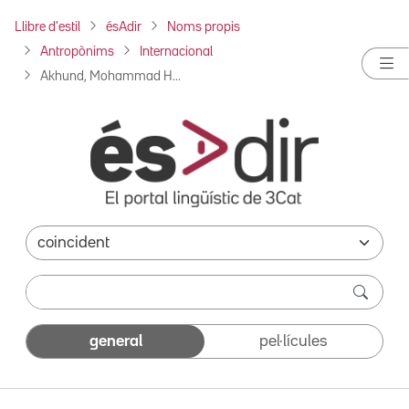
Llibre d'estil
ésAdir
Noms propis
Antropònims
Internacional
Akhund, Mohammad H...
general
pel·lícules