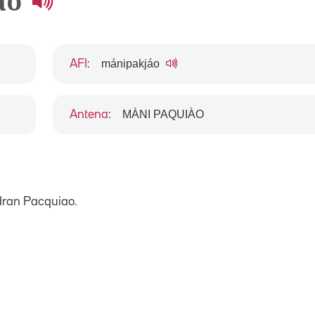
ao
mánipakjáo
AFI
:
MÀNI PAQUIÀO
Antena
:
ran Pacquiao.