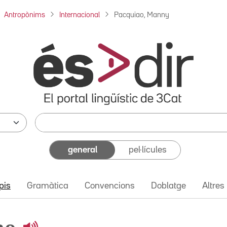
Antropònims
Internacional
Pacquiao, Manny
general
pel·lícules
pis
Gramàtica
Convencions
Doblatge
Altres