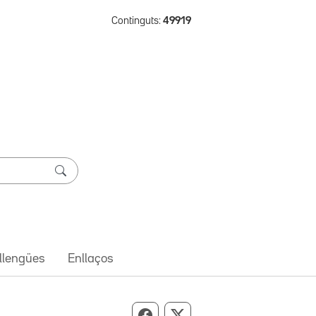
Continguts:
49919
 llengües
Enllaços