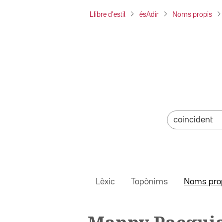
Llibre d'estil
ésAdir
Noms propis
Lèxic
Topònims
Noms pro