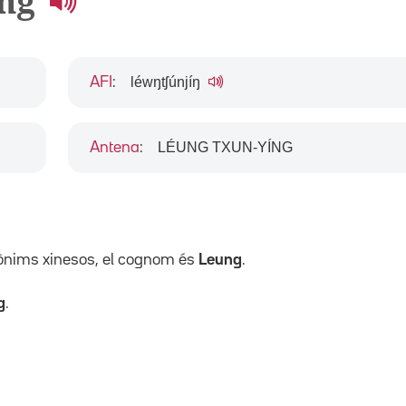
ing
léwŋtʃúnjíŋ
AFI
:
LÉUNG TXUN-YÍNG
Antena
:
pònims xinesos, el cognom és
Leung
.
g
.