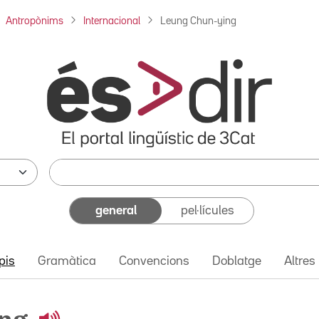
Antropònims
Internacional
Leung Chun-ying
general
pel·lícules
pis
Gramàtica
Convencions
Doblatge
Altres