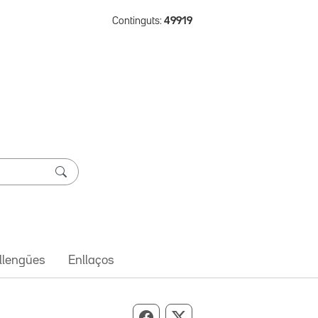
Continguts:
49919
 llengües
Enllaços