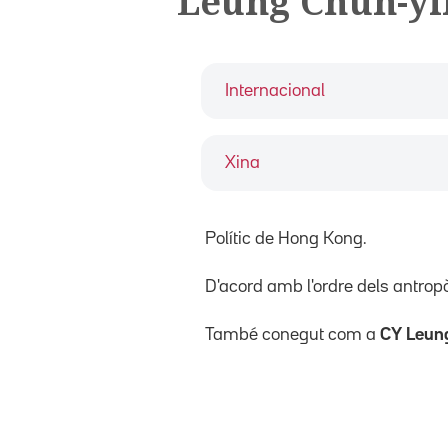
Leung Chun-y
Internacional
Xina
Polític de Hong Kong.
D'acord amb l'ordre dels antro
També conegut com a
CY Leun