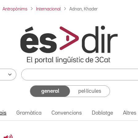
Antropònims
Internacional
Adnan, Khader
general
pel·lícules
pis
Gramàtica
Convencions
Doblatge
Altres