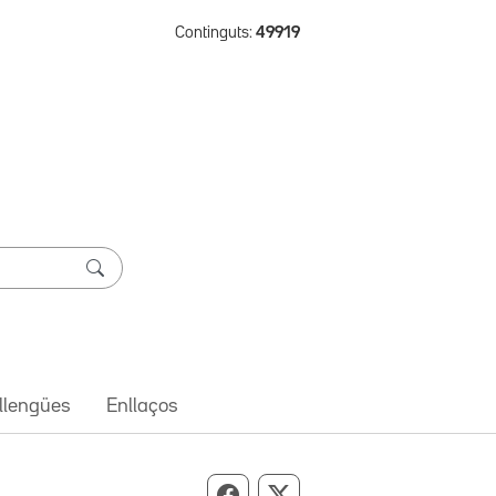
Continguts:
49919
 llengües
Enllaços