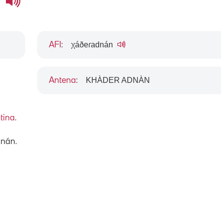
n
χáðeɾadnán
AFI
:
KHÀDER ADNÀN
Antena
:
tina
.
dnán.