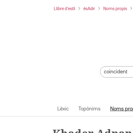
Llibre d'estil
ésAdir
Noms propis
Lèxic
Topònims
Noms pro