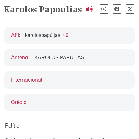
Karolos Papoulias
Compartir pe
Compart
Co
káɾolospapúljas
AFI
:
KÀROLOS PAPÚLIAS
Antena
:
Internacional
Grècia
Polític.