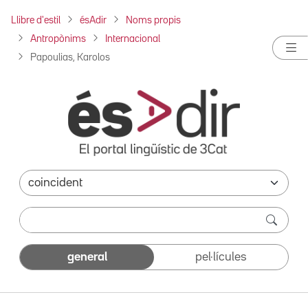
Llibre d'estil
ésAdir
Noms propis
Antropònims
Internacional
Papoulias, Karolos
general
pel·lícules