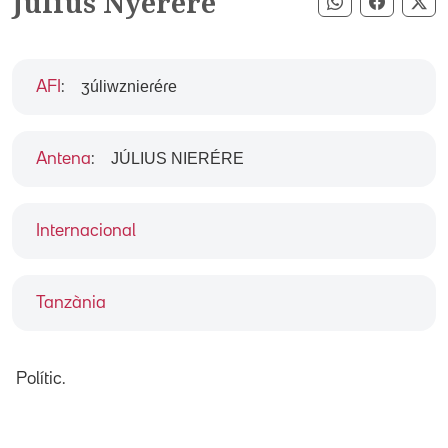
Julius Nyerere
Compartir pe
Compart
Co
ʒúliwznieɾéɾe
AFI
:
JÚLIUS NIERÉRE
Antena
:
Internacional
Tanzània
Polític.