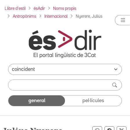
Llibre d'estil
ésAdir
Noms propis
Antropònims
Internacional
Nyerere, Julius
general
pel·lícules