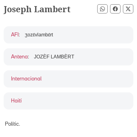
Joseph Lambert
Compartir pe
Compart
Co
ʒozɛ́vlambɛ́rt
AFI
:
JOZÈF LAMBÈRT
Antena
:
Internacional
Haití
Polític.