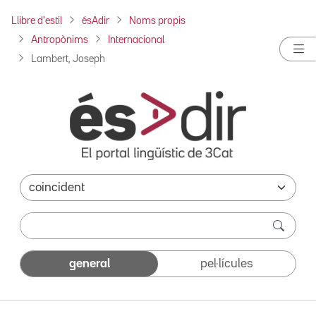
Llibre d'estil
ésAdir
Noms propis
Antropònims
Internacional
Lambert, Joseph
general
pel·lícules