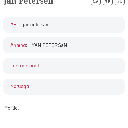
Jan Petersen
Compartir pe
Compart
Co
jámpétersən
AFI
:
YAN PÉTERSaN
Antena
:
Internacional
Noruega
Polític.