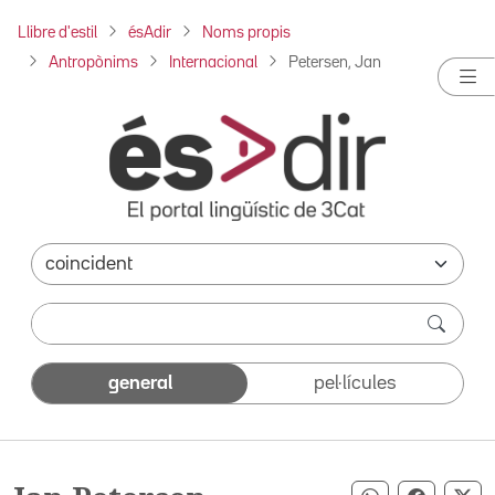
Llibre d'estil
ésAdir
Noms propis
Antropònims
Internacional
Petersen, Jan
general
pel·lícules