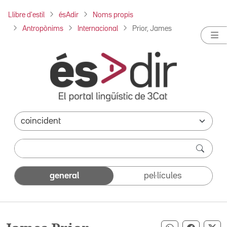
Llibre d'estil
ésAdir
Noms propis
Antropònims
Internacional
Prior, James
general
pel·lícules