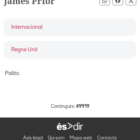
James Prior
Compartir pe
Compart
Co
Internacional
Regne Unit
Polític.
Continguts:
49919
Avís legal
Qui som
Mapa web
Contacta