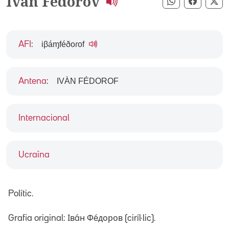
Ivan Fédorov
Compartir pe
Compart
Co
iβáɱféðoɾof
AFI
:
IVÀN FÉDOROF
Antena
:
Internacional
Ucraïna
Polític.
Grafia original: Івáн Фéдоров (ciríl·lic).