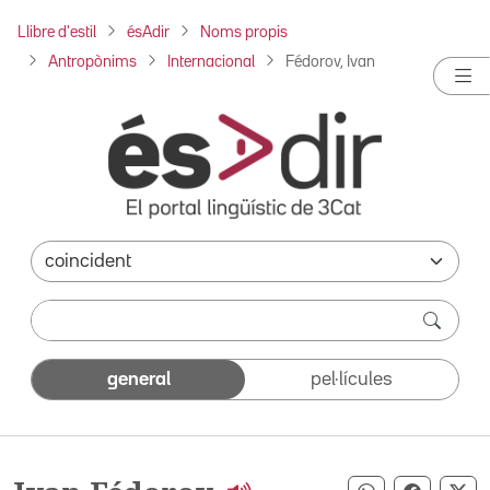
Llibre d'estil
ésAdir
Noms propis
Antropònims
Internacional
Fédorov, Ivan
general
pel·lícules