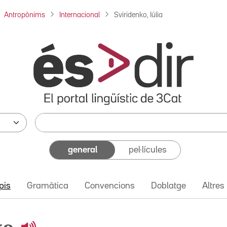
Antropònims
Internacional
Sviridenko, Iúlia
general
pel·lícules
pis
Gramàtica
Convencions
Doblatge
Altres