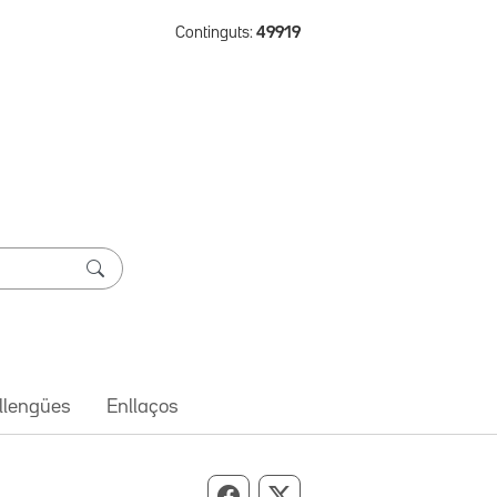
Continguts:
49919
 llengües
Enllaços