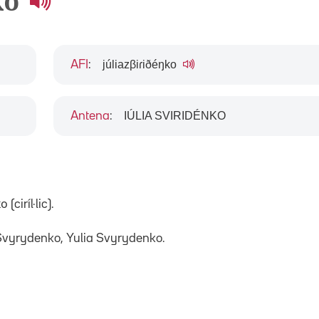
ko
júliazβiɾiðéŋko
AFI
:
IÚLIA SVIRIDÉNKO
Antena
:
(ciríl·lic).
 Svyrydenko, Yulia Svyrydenko.