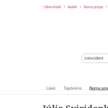
Llibre d'estil
ésAdir
Noms propis
Lèxic
Topònims
Noms pro