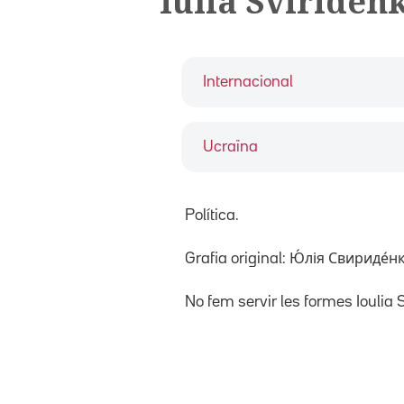
Iúlia Sviriden
Internacional
Ucraïna
Política.
Grafia original: Ю́лія Свириде́нко 
No fem servir les formes Ioulia