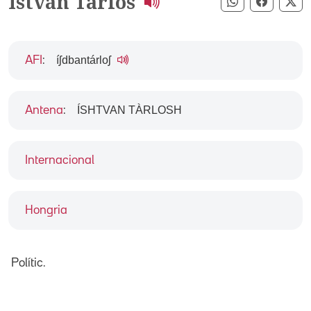
István Tarlós
Compartir pe
Compart
Co
íʃdbantárloʃ
AFI
:
ÍSHTVAN TÀRLOSH
Antena
:
Internacional
Hongria
Polític.