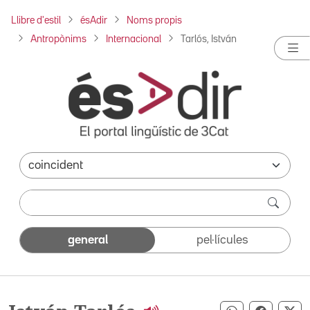
Llibre d'estil
ésAdir
Noms propis
Antropònims
Internacional
Tarlós, István
general
pel·lícules