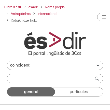
Llibre d'estil
ésAdir
Noms propis
Antropònims
Internacional
Kobakhidze, Irakli
general
pel·lícules