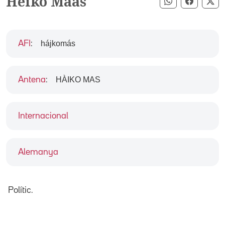
Heiko Maas
Compartir pe
Compart
Co
hájkomás
AFI
:
HÀIKO MAS
Antena
:
Internacional
Alemanya
Polític.