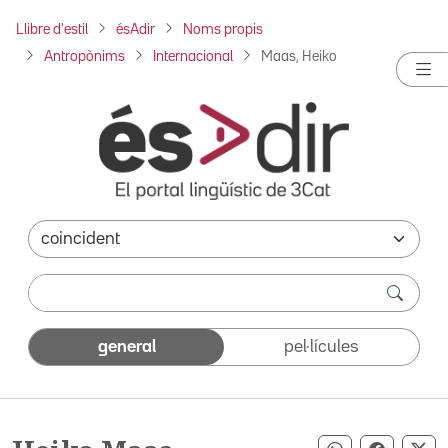
Llibre d'estil
ésAdir
Noms propis
Antropònims
Internacional
Maas, Heiko
general
pel·lícules