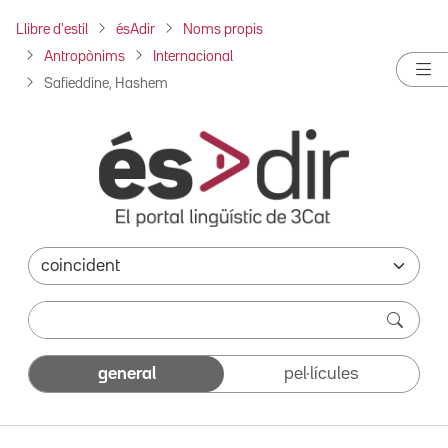
Llibre d'estil
ésAdir
Noms propis
Antropònims
Internacional
Safieddine, Hashem
general
pel·lícules