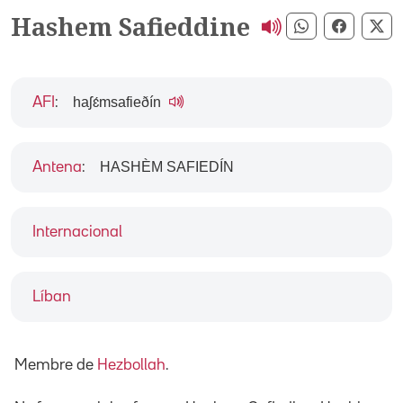
Hashem Safieddine
Compartir pe
Compart
Co
haʃɛ́msafieðín
AFI
:
HASHÈM SAFIEDÍN
Antena
:
Internacional
Líban
Membre de
Hezbollah
.