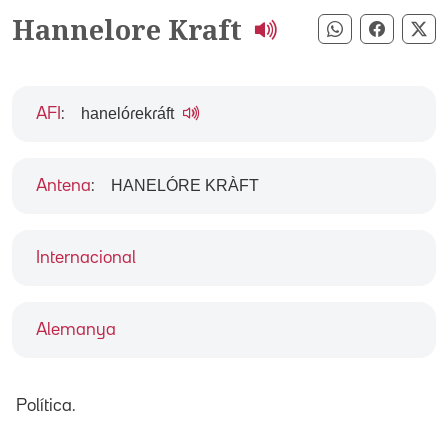
Hannelore Kraft
Compartir pe
Compart
Co
hanelóɾekɾáft
AFI
:
HANELÓRE KRÀFT
Antena
:
Internacional
Alemanya
Política.