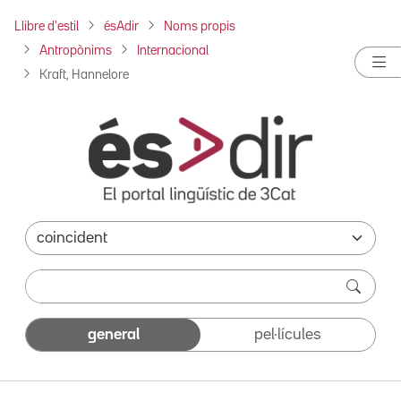
Llibre d'estil
ésAdir
Noms propis
Antropònims
Internacional
Kraft, Hannelore
general
pel·lícules