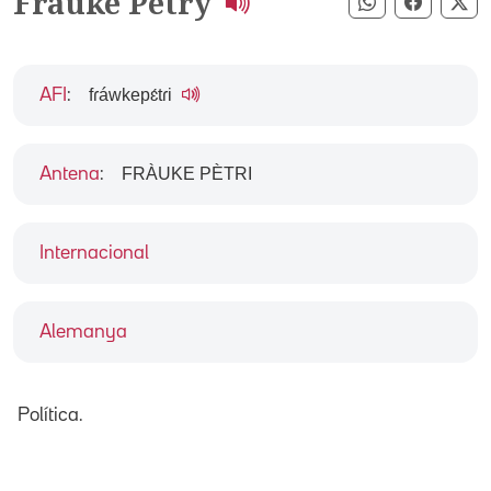
Frauke Petry
Compartir pe
Compart
Co
fɾáwkepɛ́tɾi
AFI
:
FRÀUKE PÈTRI
Antena
:
Internacional
Alemanya
Política.