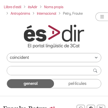
Llibre d'estil
ésAdir
Noms propis
Antropònims
Internacional
Petry, Frauke
general
pel·lícules