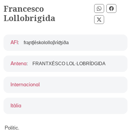
Francesco
Compartir p
Compart
Lollobrigida
Compartir pe
fɾaɲtʃéskololloβɾíʤiða
AFI
:
FRANTXÉSCO LOL·LOBRÍDGIDA
Antena
:
Internacional
Itàlia
Polític.