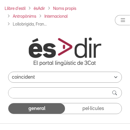
Llibre d'estil
ésAdir
Noms propis
Antropònims
Internacional
Lollobrigida, Fran...
general
pel·lícules