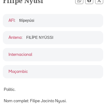
Filipe Nyusi
Compartir pe
Compart
Co
filípeɲúsi
AFI
:
FILÍPE NYÚSSI
Antena
:
Internacional
Moçambic
Polític.
Nom complet: Filipe Jacinto Nyusi.