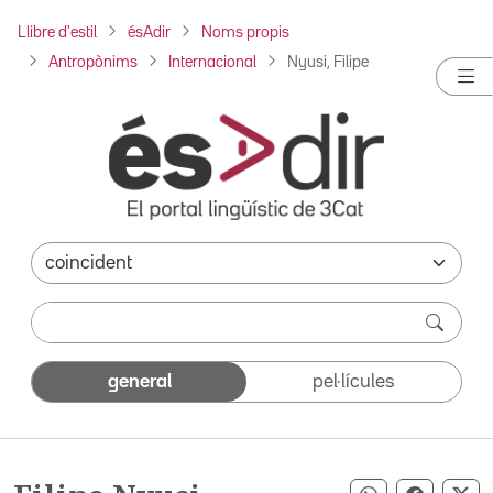
Llibre d'estil
ésAdir
Noms propis
Antropònims
Internacional
Nyusi, Filipe
general
pel·lícules