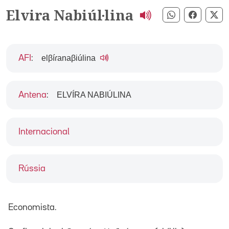
Elvira Nabiúl·lina
Compartir pe
Compart
Co
elβíɾanaβiúlina
AFI
:
ELVÍRA NABIÚLINA
Antena
:
Internacional
Rússia
Economista.