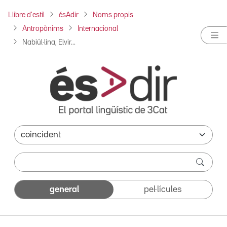
Llibre d'estil
ésAdir
Noms propis
Antropònims
Internacional
Nabiúl·lina, Elvir...
general
pel·lícules