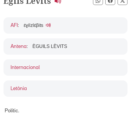
Egils Levits
Compartir pe
Compart
Co
ɛ́ɣilzlɛ́βits
AFI
:
ÈGUILS LÈVITS
Antena
:
Internacional
Letònia
Polític.