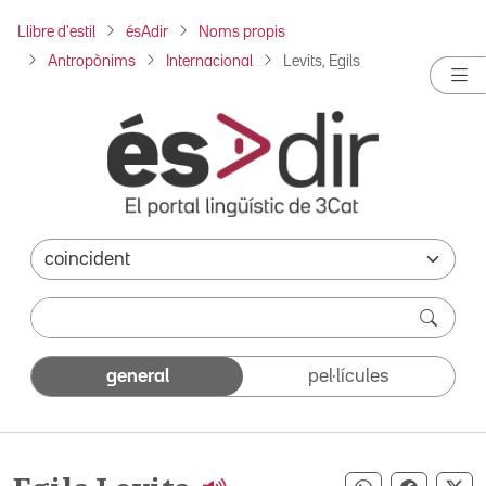
Llibre d'estil
ésAdir
Noms propis
Antropònims
Internacional
Levits, Egils
general
pel·lícules