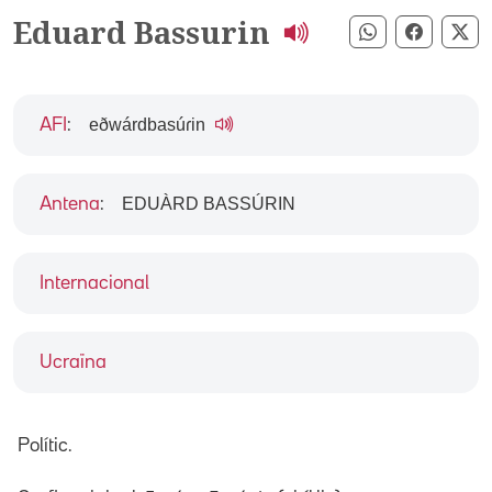
Eduard Bassurin
Compartir pe
Compart
Co
eðwárdbasúɾin
AFI
:
EDUÀRD BASSÚRIN
Antena
:
Internacional
Ucraïna
Polític.