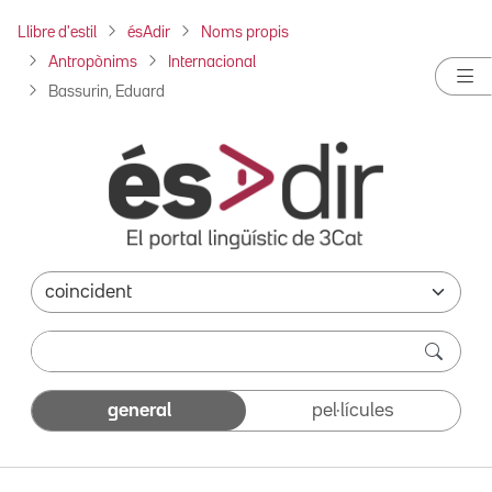
Llibre d'estil
ésAdir
Noms propis
Antropònims
Internacional
Bassurin, Eduard
general
pel·lícules