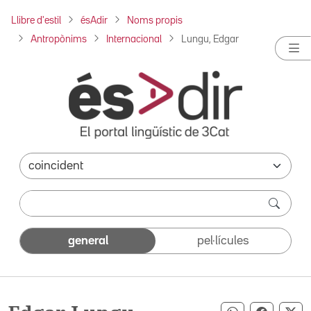
Llibre d'estil
ésAdir
Noms propis
Antropònims
Internacional
Lungu, Edgar
general
pel·lícules