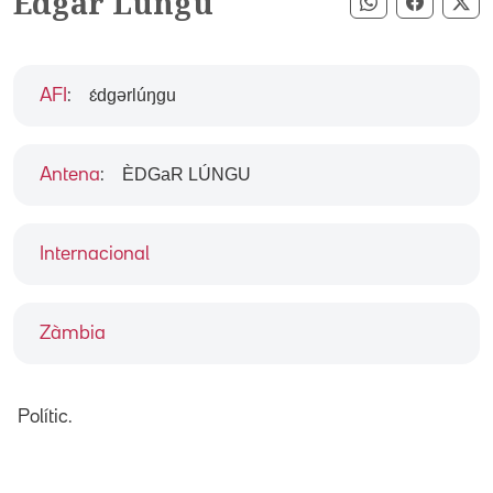
Edgar Lungu
Compartir pe
Compart
Co
ɛ́dgərlúŋgu
AFI
:
ÈDGaR LÚNGU
Antena
:
Internacional
Zàmbia
Polític.