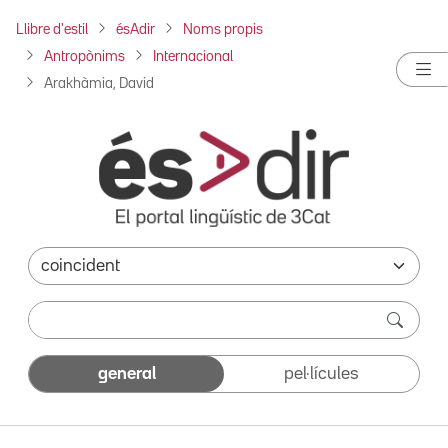
Llibre d'estil
ésAdir
Noms propis
Antropònims
Internacional
Arakhàmia, David
general
pel·lícules