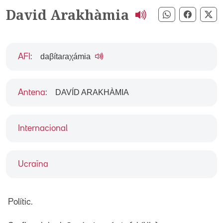
David Arakhàmia
Compartir pe
Compart
Co
daβítaɾaχámia
AFI
:
DAVÍD ARAKHÀMIA
Antena
:
Internacional
Ucraïna
Polític.