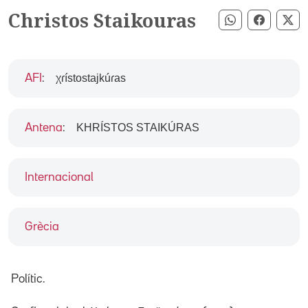
Christos Staikouras
Compartir pe
Compart
Co
χɾístostajkúɾas
AFI
:
KHRÍSTOS STAIKÚRAS
Antena
:
Internacional
Grècia
Polític.