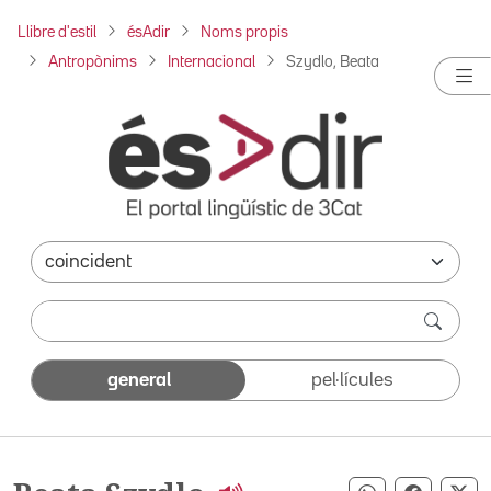
Llibre d'estil
ésAdir
Noms propis
Antropònims
Internacional
Szydlo, Beata
general
pel·lícules