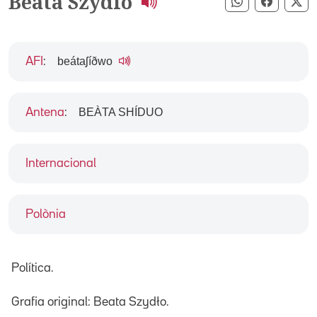
Beata Szydlo
Compartir pe
Compart
Co
beátaʃíðwo
AFI
:
BEÀTA SHÍDUO
Antena
:
Internacional
Polònia
Política.
Grafia original: Beata Szydło.