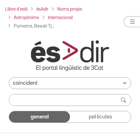
Llibre d'estil
ésAdir
Noms propis
Antropònims
Internacional
Purnama, Basuki Tj...
general
pel·lícules