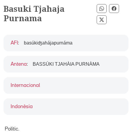
Basuki Tjahaja
Compartir p
Compar
Purnama
Compartir p
basúkiʤahájapurnáma
AFI
:
BASSÚKI TJAHÀIA PURNÀMA
Antena
:
Internacional
Indonèsia
Polític.