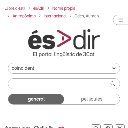
Llibre d'estil
ésAdir
Noms propis
Antropònims
Internacional
Odeh, Ayman
general
pel·lícules