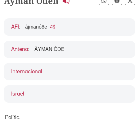
Ayman Odeh
Compartir pe
Compart
Co
ájmanóðe
AFI
:
ÀYMAN ÓDE
Antena
:
Internacional
Israel
Polític.